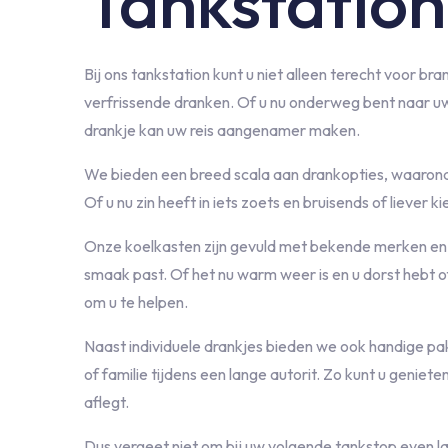
Tankstation
Bij ons tankstation kunt u niet alleen terecht voor b
verfrissende dranken. Of u nu onderweg bent naar u
drankje kan uw reis aangenamer maken.
We bieden een breed scala aan drankopties, waarond
Of u nu zin heeft in iets zoets en bruisends of liever 
Onze koelkasten zijn gevuld met bekende merken en lok
smaak past. Of het nu warm weer is en u dorst hebt o
om u te helpen.
Naast individuele drankjes bieden we ook handige p
of familie tijdens een lange autorit. Zo kunt u geniet
aflegt.
Dus vergeet niet om bij uw volgende tankstop even l