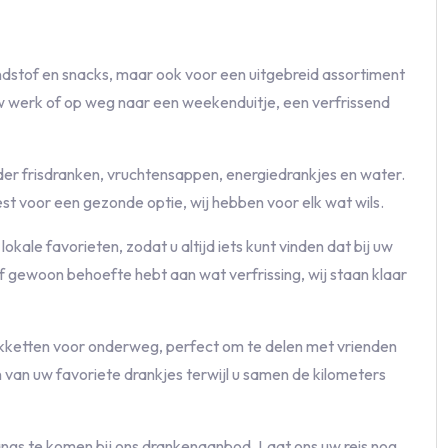
randstof en snacks, maar ook voor een uitgebreid assortiment
w werk of op weg naar een weekenduitje, een verfrissend
er frisdranken, vruchtensappen, energiedrankjes en water.
kiest voor een gezonde optie, wij hebben voor elk wat wils.
ale favorieten, zodat u altijd iets kunt vinden dat bij uw
f gewoon behoefte hebt aan wat verfrissing, wij staan klaar
akketten voor onderweg, perfect om te delen met vrienden
en van uw favoriete drankjes terwijl u samen de kilometers
angs te komen bij ons drankenaanbod. Laat ons uw reis nog