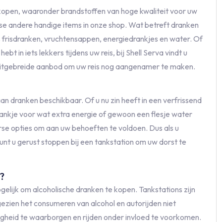
 kopen, waaronder brandstoffen van hoge kwaliteit voor uw
se andere handige items in onze shop. Wat betreft dranken
s frisdranken, vruchtensappen, energiedrankjes en water. Of
t in iets lekkers tijdens uw reis, bij Shell Serva vindt u
 uitgebreide aanbod om uw reis nog aangenamer te maken.
aan dranken beschikbaar. Of u nu zin heeft in een verfrissend
ankje voor wat extra energie of gewoon een flesje water
rse opties om aan uw behoeften te voldoen. Dus als u
nt u gerust stoppen bij een tankstation om uw dorst te
?
ogelijk om alcoholische dranken te kopen. Tankstations zijn
gezien het consumeren van alcohol en autorijden niet
igheid te waarborgen en rijden onder invloed te voorkomen.