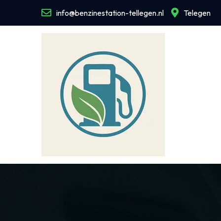
Naar
info@benzinestation-tellegen.nl
Telegen
de
inhoud
gaan