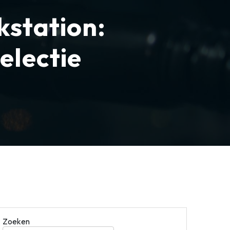
kstation:
electie
Zoeken