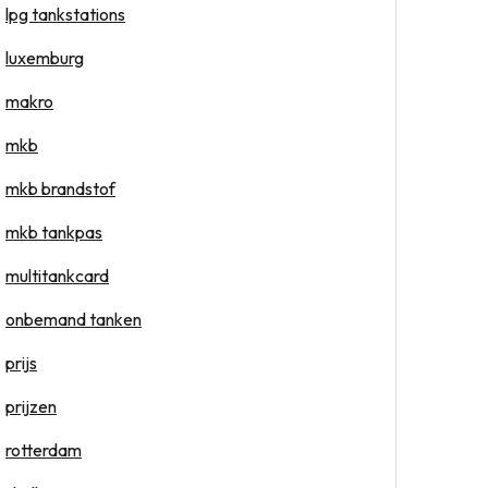
lpg tankstations
luxemburg
makro
mkb
mkb brandstof
mkb tankpas
multitankcard
onbemand tanken
prijs
prijzen
rotterdam