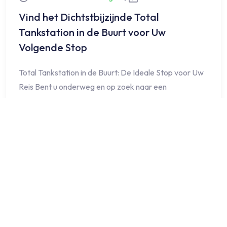
Vind het Dichtstbijzijnde Total
Tankstation in de Buurt voor Uw
Volgende Stop
Total Tankstation in de Buurt: De Ideale Stop voor Uw
Reis Bent u onderweg en op zoek naar een
betrouwbaar…
LEES MEER
©
2026
benzinestation-tellegen.nl
.
All rights reserved