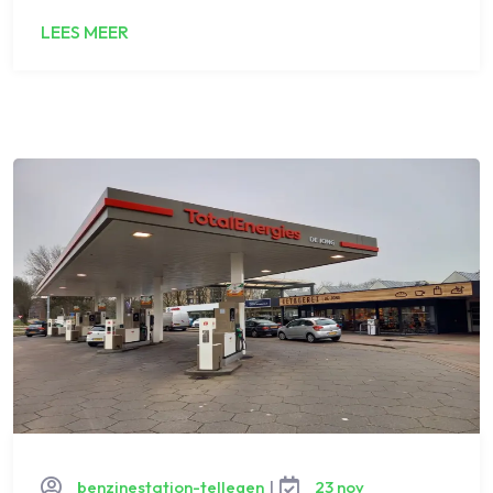
LEES MEER
benzinestation-tellegen
|
23 nov