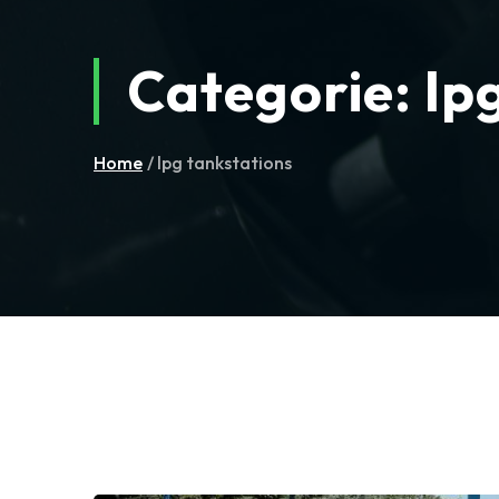
Categorie:
lp
Home
/ lpg tankstations