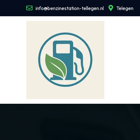
Naar
info@benzinestation-tellegen.nl
Telegen
de
inhoud
gaan