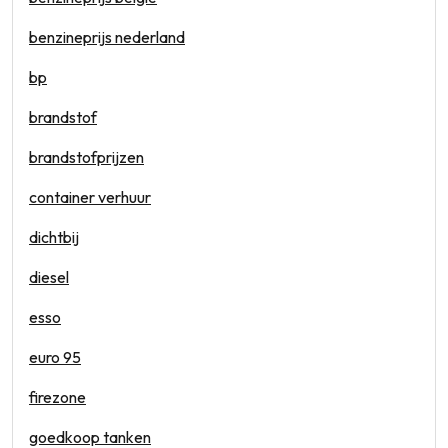
benzineprijs nederland
bp
brandstof
brandstofprijzen
container verhuur
dichtbij
diesel
esso
euro 95
firezone
goedkoop tanken