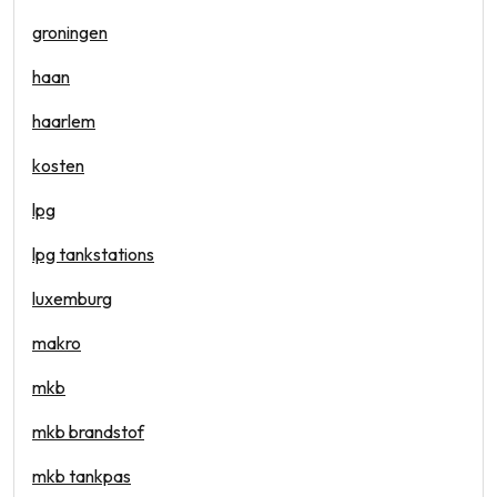
groningen
haan
haarlem
kosten
lpg
lpg tankstations
luxemburg
makro
mkb
mkb brandstof
mkb tankpas