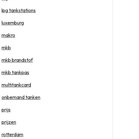
lpg tankstations
luxemburg
makro
mkb
mkb brandstof
mkb tankpas
multitankcard
onbemand tanken
prijs
prijzen
rotterdam