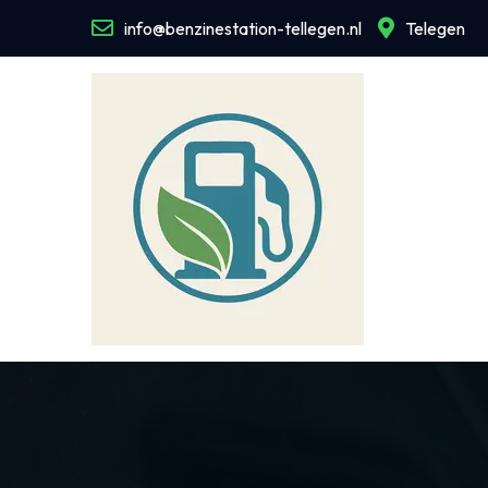
Naar
info@benzinestation-tellegen.nl
Telegen
de
inhoud
gaan