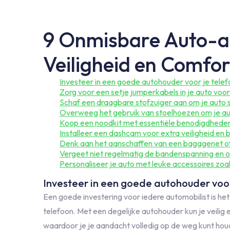
9 Onmisbare Auto-ac
Veiligheid en Comfor
Investeer in een goede autohouder voor je telef
Zorg voor een setje jumperkabels in je auto voo
Schaf een draagbare stofzuiger aan om je auto 
Overweeg het gebruik van stoelhoezen om je a
Koop een noodkit met essentiële benodigdheden
Installeer een dashcam voor extra veiligheid en 
Denk aan het aanschaffen van een bagagenet of -
Vergeet niet regelmatig de bandenspanning en oli
Personaliseer je auto met leuke accessoires zoa
Investeer in een goede autohouder voor
Een goede investering voor iedere automobilist is he
telefoon. Met een degelijke autohouder kun je veilig 
waardoor je je aandacht volledig op de weg kunt houd