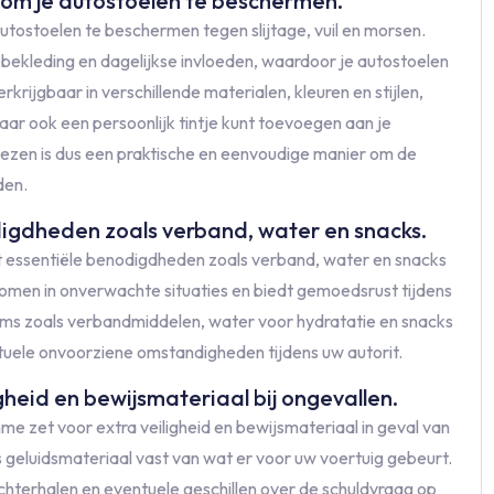
om je autostoelen te beschermen.
autostoelen te beschermen tegen slijtage, vuil en morsen.
 bekleding en dagelijkse invloeden, waardoor je autostoelen
rkrijgbaar in verschillende materialen, kleuren en stijlen,
aar ook een persoonlijk tintje kunt toevoegen aan je
ezen is dus een praktische en eenvoudige manier om de
den.
igdheden zoals verband, water en snacks.
t essentiële benodigdheden zoals verband, water en snacks
omen in onverwachte situaties en biedt gemoedsrust tijdens
tems zoals verbandmiddelen, water voor hydratatie en snacks
ntuele onvoorziene omstandigheden tijdens uw autorit.
gheid en bewijsmateriaal bij ongevallen.
mme zet voor extra veiligheid en bewijsmateriaal in geval van
 geluidsmateriaal vast van wat er voor uw voertuig gebeurt.
chterhalen en eventuele geschillen over de schuldvraag op