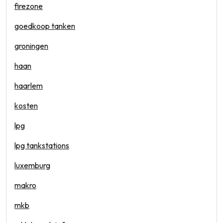
firezone
goedkoop tanken
groningen
haan
haarlem
kosten
lpg
lpg tankstations
luxemburg
makro
mkb