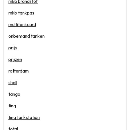
mkb brandstof
mkb tankpas
multitankcard
onbemand tanken
prijs
prijzen
rotterdam
shell
tango
tinq
tinq tankstation
total