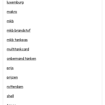
luxemburg
makro
mkb
mkb brandstof
mkb tankpas
multitankcard
onbemand tanken
prijs
prijzen
rotterdam
shell