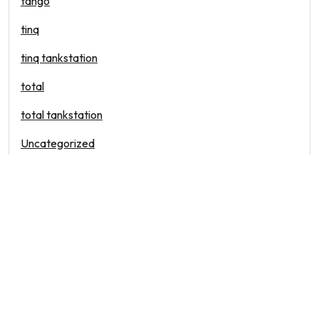
tango
tinq
tinq tankstation
total
total tankstation
Uncategorized
vandaag
waar