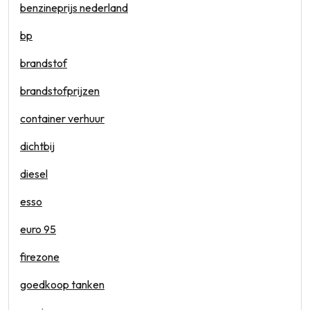
benzineprijs nederland
bp
brandstof
brandstofprijzen
container verhuur
dichtbij
diesel
esso
euro 95
firezone
goedkoop tanken