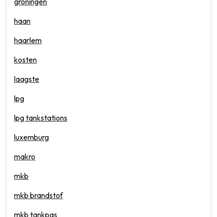
groningen
haan
haarlem
kosten
laagste
lpg
lpg tankstations
luxemburg
makro
mkb
mkb brandstof
mkb tankpas