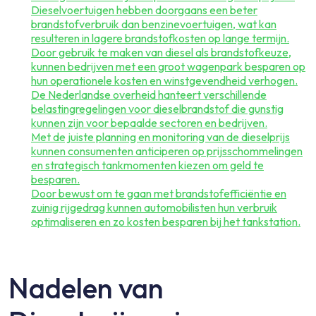
Dieselvoertuigen hebben doorgaans een beter
brandstofverbruik dan benzinevoertuigen, wat kan
resulteren in lagere brandstofkosten op lange termijn.
Door gebruik te maken van diesel als brandstofkeuze,
kunnen bedrijven met een groot wagenpark besparen op
hun operationele kosten en winstgevendheid verhogen.
De Nederlandse overheid hanteert verschillende
belastingregelingen voor dieselbrandstof die gunstig
kunnen zijn voor bepaalde sectoren en bedrijven.
Met de juiste planning en monitoring van de dieselprijs
kunnen consumenten anticiperen op prijsschommelingen
en strategisch tankmomenten kiezen om geld te
besparen.
Door bewust om te gaan met brandstofefficiëntie en
zuinig rijgedrag kunnen automobilisten hun verbruik
optimaliseren en zo kosten besparen bij het tankstation.
Nadelen van