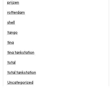
prijzen
rotterdam
shell
tango
tinq
tinq tankstation
total
total tankstation
Uncategorized
vandaag
waar