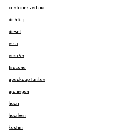
container verhuur
dichtbij
diesel
esso
euro 95
firezone
goedkoop tanken
groningen
haan
haarlem
kosten