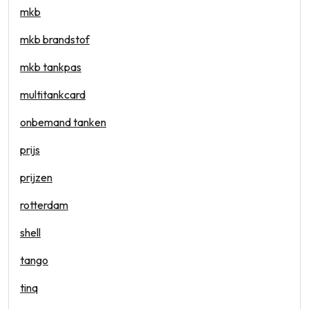
mkb
mkb brandstof
mkb tankpas
multitankcard
onbemand tanken
prijs
prijzen
rotterdam
shell
tango
tinq