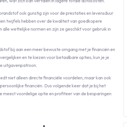
aren, wat zich kan vertalen in lagere totale autokosten.
andstof ook gunstig zijn voor de prestaties en levensduur
en twijfels hebben over de kwaliteit van goedkopere
alle wettelijke normen en zijn ze geschikt voor gebruik in
dstof bij aan een meer bewuste omgang met je financiën en
vergelijken en te kiezen voor betaalbare opties, kun je je
je uitgavenpatroon.
t niet alleen directe financiële voordelen, maar kan ook
persoonlijke financiën. Dus volgende keer dat je bij het
e meest voordelige optie en profiteer van de besparingen