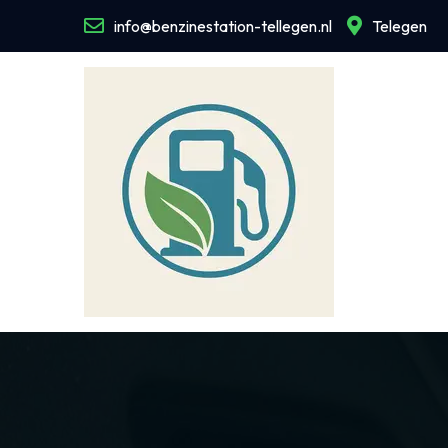
Naar
info@benzinestation-tellegen.nl
Telegen
de
inhoud
gaan