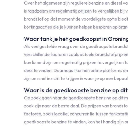
Over het algemeen zijn reguliere benzine en diesel
is raadzaam om regelmatig prijzen te vergelijken bij 
brandstof op dat moment de voordeligste optie biedt
kortingsacties die je kunnen helpen besparen op bra
Waar tank je het goedkoopst in Gronin
Als veelgestelde vraag over de goedkoopste brandsto
verschillende factoren zoals actuele brandstofprijze
kan lonend zijn om regelmatig prijzen te vergelijken 
deal te vinden. Daarnaast kunnen online platforms en
zijn om snel inzicht te krijgen in waar je op een bepa
Waar is de goedkoopste benzine op di
Op zoek gaan naar de goedkoopste benzine op dit mo
zoek zijn naar de beste deal. De prijzen van brandsto
factoren, zoals locatie, concurrentie tussen tankst
goedkoopste benzine te vinden, kan het handig zijn om