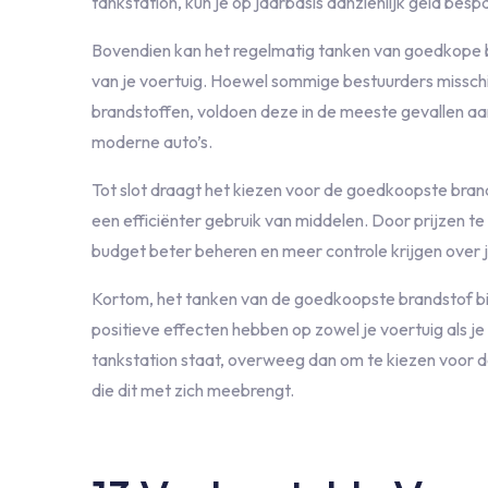
tankstation, kun je op jaarbasis aanzienlijk geld besp
Bovendien kan het regelmatig tanken van goedkope br
van je voertuig. Hoewel sommige bestuurders misschi
brandstoffen, voldoen deze in de meeste gevallen aan 
moderne auto’s.
Tot slot draagt het kiezen voor de goedkoopste bran
een efficiënter gebruik van middelen. Door prijzen te 
budget beter beheren en meer controle krijgen over 
Kortom, het tanken van de goedkoopste brandstof bied
positieve effecten hebben op zowel je voertuig als je 
tankstation staat, overweeg dan om te kiezen voor d
die dit met zich meebrengt.