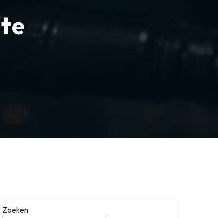
te
Zoeken