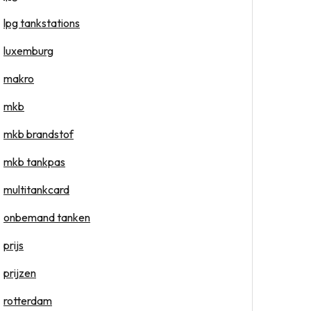
lpg tankstations
luxemburg
makro
mkb
mkb brandstof
mkb tankpas
multitankcard
onbemand tanken
prijs
prijzen
rotterdam