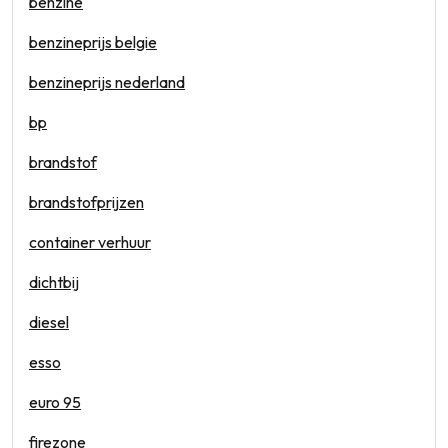
benzine
benzineprijs belgie
benzineprijs nederland
bp
brandstof
brandstofprijzen
container verhuur
dichtbij
diesel
esso
euro 95
firezone