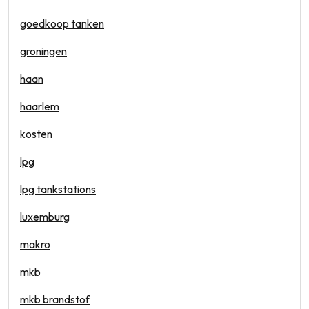
goedkoop tanken
groningen
haan
haarlem
kosten
lpg
lpg tankstations
luxemburg
makro
mkb
mkb brandstof