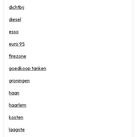
dichtbij
diesel
esso
euro 95
firezone
goedkoop tanken
groningen
haan
haarlem
kosten
laagste