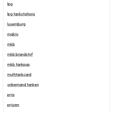
lpg
lpg tankstations
luxemburg
makro
mkb
mkb brandstof
mkb tankpas
multitankcard
onbemand tanken
prijs
prijzen