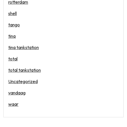
rotterdam
shell
tango
tinq
tinq tankstation
total
total tankstation
Uncategorized
vandaag
waar