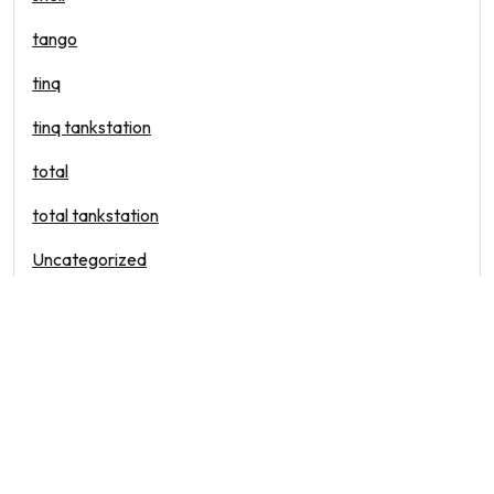
tango
tinq
tinq tankstation
total
total tankstation
Uncategorized
vandaag
waar